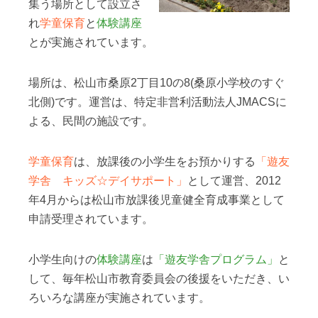
集う場所として設立さ
れ
学童保育
と
体験講座
とが実施されています。
場所は、松山市桑原2丁目10の8(桑原小学校のすぐ
北側)です。運営は、特定非営利活動法人JMACSに
よる、民間の施設です。
学童保育
は、放課後の小学生をお預かりする
「遊友
学舎 キッズ☆デイサポート」
として運営、2012
年4月からは松山市放課後児童健全育成事業として
申請受理されています。
小学生向けの
体験講座
は
「遊友学舎プログラム」
と
して、毎年松山市教育委員会の後援をいただき、い
ろいろな講座が実施されています。